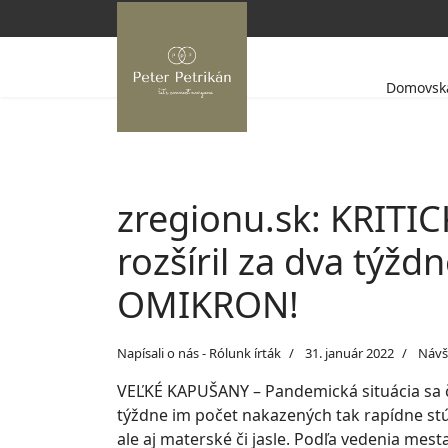
Domovská
zregionu.sk: KRITI
rozšíril za dva týž
OMIKRON!
Napísali o nás - Rólunk írták
31. január 2022
Návš
VEĽKÉ KAPUŠANY – Pandemická situácia sa čo
týždne im počet nakazených tak rapídne stúpo
ale aj materské či jasle. Podľa vedenia mest