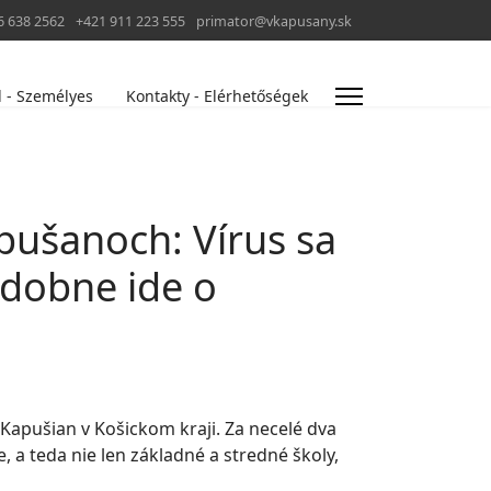
6 638 2562
+421 911 223 555
primator@vkapusany.sk
l - Személyes
Kontakty - Elérhetőségek
pušanoch: Vírus sa
odobne ide o
Kapušian v Košickom kraji. Za necelé dva
, a teda nie len základné a stredné školy,