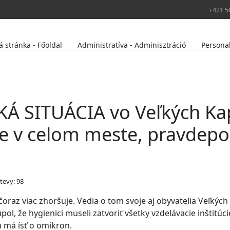
+421 5
 stránka - Főoldal
Administratíva - Adminisztráció
Persona
CKÁ SITUÁCIA vo Veľkých Ka
dne v celom meste, pravdep
tevy: 98
raz viac zhoršuje. Vedia o tom svoje aj obyvatelia Veľkých 
l, že hygienici museli zatvoriť všetky vzdelávacie inštitúcie
a má ísť o omikron.