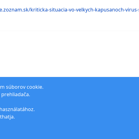
ce.zoznam.sk/kriticka-situacia-vo-velkych-kapusanoch-virus-
ím súborov cookie.
 prehliadača.
haper
 használatához.
thatja.