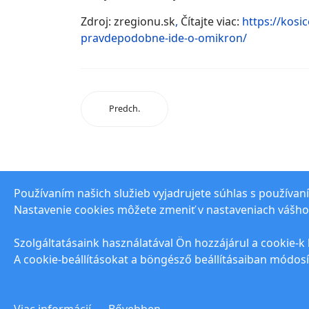
Zdroj: zregionu.sk
,
Čítajte viac:
https://kosi
pravdepodobne-ide-o-omikron/
Predch.
Používaním našich služieb vyjadrujete súhlas s používan
Nastavenie cookies môžete zmeniť v nastaveniach vášho
© 2021 www.petrikanpeter.sk Designed by
JoomS
Szolgáltatásaink használatával Ön hozzájárul a cookie-k
A cookie-beállításokat a böngésző beállításaiban módosí